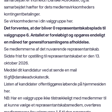
samarbejdet er indmeldt i Danske Advokater, og at 
samarbejdet hæfter for dets medlemsvirksomheders 
kontingentbetalinger.
Se virksomhederne i din valggruppe 
her
.
Det forventes, at der bliver 0 repræsentantskabsplads til 
valggruppe 6. Antallet er foreløbigt og opgøres endeligt 
en måned før generalforsamlingens afholdelse.
Se medlemmerne af det nuværende repræsentantskab
.
Sidste frist for opstilling til repræsentantskabet er den 13. 
oktober 2026.
Meddel dit kandidatur ved at sende en mail 
til 
gf@danskeadvokater.dk
.
Listen af kandidater offentliggøres løbende på hjemmesiden 
her
.
NB: Har en valggruppe ikke tilstrækkeligt med medlemmer til 
at kunne vælge et repræsentantskabsmedlem, overføres 