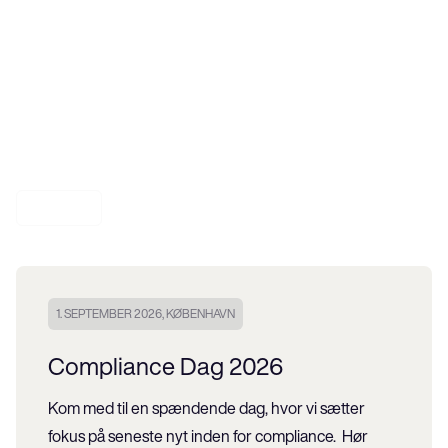
Bliv medlem
Som medlem bliver I en del af en indflydelsesrig 
brancheorganisation med to tredjedele af alle uafhængige 
advokater repræsenteret i foreningen har Danske Advokater 
stor gennemslagskraft og er branchens talerør.
Se mere
1. SEPTEMBER 2026, KØBENHAVN
Compliance Dag 2026
Kom med til en spændende dag, hvor vi sætter 
fokus på seneste nyt inden for compliance.  Hør 