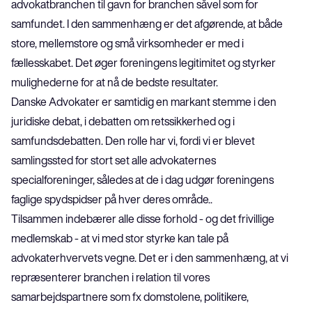
advokatbranchen til gavn for branchen såvel som for 
samfundet. I den sammenhæng er det afgørende, at både 
store, mellemstore og små virksomheder er med i 
fællesskabet. Det øger foreningens legitimitet og styrker 
mulighederne for at nå de bedste resultater.
Danske Advokater er samtidig en markant stemme i den 
juridiske debat, i debatten om retssikkerhed og i 
samfundsdebatten. Den rolle har vi, fordi vi er blevet 
samlingssted for stort set alle advokaternes 
specialforeninger, således at de i dag udgør foreningens 
faglige spydspidser på hver deres område..
Tilsammen indebærer alle disse forhold - og det frivillige 
medlemskab - at vi med stor styrke kan tale på 
advokaterhvervets vegne. Det er i den sammenhæng, at vi 
repræsenterer branchen i relation til vores 
samarbejdspartnere som fx domstolene, politikere, 