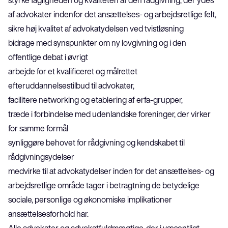
styrke fagligheden og kvaliteten af den rådgivning, der ydes 
af advokater indenfor det ansættelses- og arbejdsretlige felt,
sikre høj kvalitet af advokatydelsen ved tvistløsning
bidrage med synspunkter om ny lovgivning og i den 
offentlige debat i øvrigt
arbejde for et kvalificeret og målrettet 
efteruddannelsestilbud til advokater,
facilitere networking og etablering af erfa-grupper,
træde i forbindelse med udenlandske foreninger, der virker 
for samme formål
synliggøre behovet for rådgivning og kendskabet til 
rådgivningsydelser
medvirke til at advokatydelser inden for det ansættelses- og 
arbejdsretlige område tager i betragtning de betydelige 
sociale, personlige og økonomiske implikationer 
ansættelsesforhold har. 