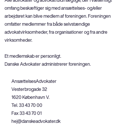
Alle advokater og advokatfuldmægtige, der i væsentligt 
omfang beskæftiger sig med ansættelses- og/eller 
arbejdsret kan blive medlem af foreningen. Foreningen 
omfatter medlemmer fra både selvstændige 
advokatvirksomheder, fra organisationer og fra andre 
virksomheder.
Et medlemskab er personligt.
Danske Advokater administrerer foreningen.
AnsættelsesAdvokater
Vesterbrogade 32
1620 København V.
Tel. 33 43 70 00
Fax 33 43 70 01
hej
@danskeadvokater.dk