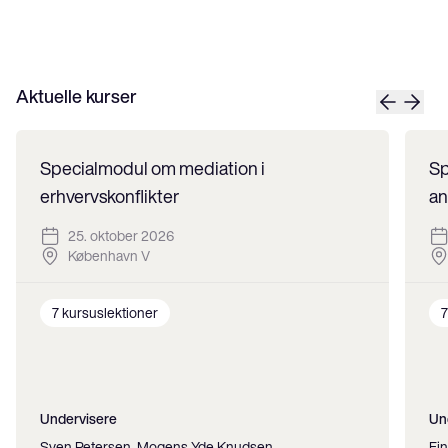
Aktuelle kurser
Specialmodul om mediation i
Sp
erhvervskonflikter
an
25. oktober 2026
København V
7
kursuslektioner
7
Undervisere
Un
Sven Petersen, Mogens Yde Knudsen
Fi