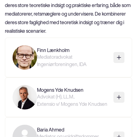
deres store teoretiske indsigt og praktiske erfaring, både som 
mediatorerer, retsmæglere og undervisere. De kombinerer 
deres store faglighed med teoretisk indsigt og træner dig i 
realistiske scenarier.
Finn Lænkholm
Mediatoradvokat
Ingeniørforeningen, IDA
Mogens Yde Knudsen
Advokat (H), LL.M..
Extensio v/ Mogens Yde Knudsen
Baria Ahmed
Mediator og voldgiftsdommer