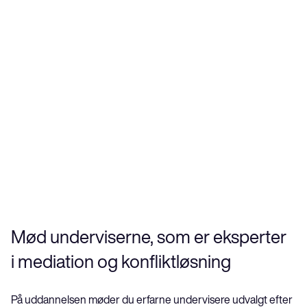
Du kan vælge mellem:
Mediation i ansættelsesret
Mediation i erhvervslivets tvister 
Mediation i byggebranchen
Mediation i familie- og arveret
Specialmodulerne er af én dags varighed. Alle 
deltagere på den senest afholdte 
mediatoruddannelse, kan deltage på ét af 
specialmodulerne uden beregning. 
Mød underviserne, som er eksperter 
i mediation og konfliktløsning
På uddannelsen møder du erfarne undervisere udvalgt efter 