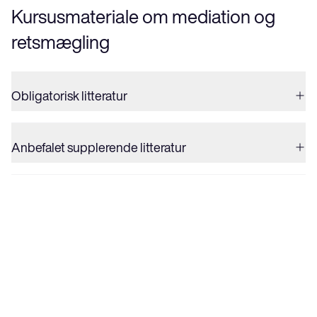
Kursusmateriale om mediation og 
retsmægling
Obligatorisk litteratur
Anbefalet supplerende litteratur
Fordyb dig i dit fagområde med 
vores specialemoduler
Når du har gennemført mediatoruddannelsen, kan du 
deltage på ét specialmodul, som går i dybden med 
specifikke fagområder.