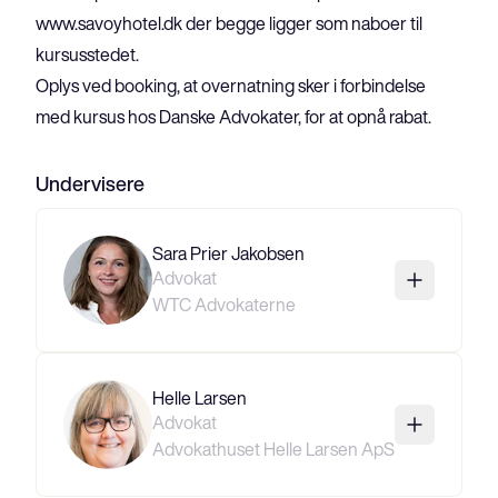
www.savoyhotel.dk
 der begge ligger som naboer til 
kursusstedet.

Oplys ved booking, at overnatning sker i forbindelse 
med kursus hos Danske Advokater, for at opnå rabat.
Undervisere
Sara Prier Jakobsen
Advokat
WTC Advokaterne
Helle Larsen
Advokat
Advokathuset Helle Larsen ApS