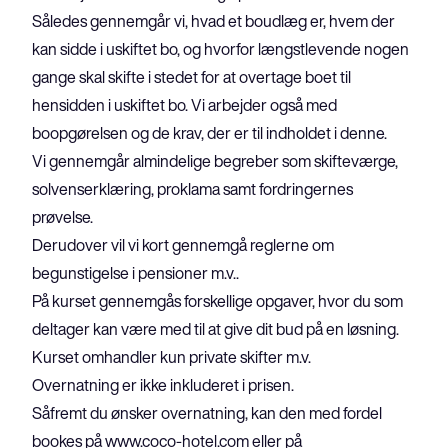
Således gennemgår vi, hvad et boudlæg er, hvem der 
kan sidde i uskiftet bo, og hvorfor længstlevende nogen 
gange skal skifte i stedet for at overtage boet til 
hensidden i uskiftet bo. Vi arbejder også med 
boopgørelsen og de krav, der er til indholdet i denne.
Vi gennemgår almindelige begreber som skifteværge, 
solvenserklæring, proklama samt fordringernes 
prøvelse.
Derudover vil vi kort gennemgå reglerne om 
begunstigelse i pensioner m.v..

På kurset gennemgås forskellige opgaver, hvor du som 
deltager kan være med til at give dit bud på en løsning.

Kurset omhandler kun private skifter m.v.
Overnatning er ikke inkluderet i prisen.

Såfremt du ønsker overnatning, kan den med fordel 
bookes på 
www.coco-hotel.com
 eller på 