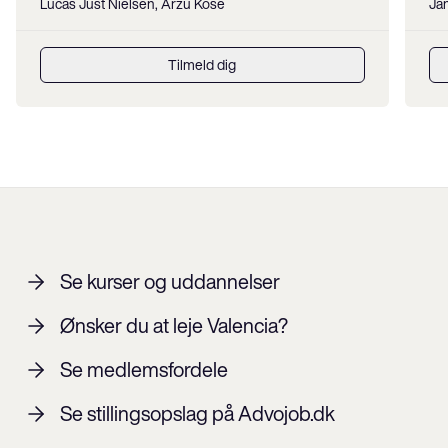
Lucas Just Nielsen, Arzu Köse
Ja
Tilmeld dig
Se kurser og uddannelser
Ønsker du at leje Valencia?
Se medlemsfordele
Se stillingsopslag på Advojob.dk