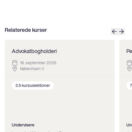
Relaterede kurser
Advokatbogholderi
Pe
16. september 2026
København V
3.5
kursuslektioner
7
Undervisere
Un