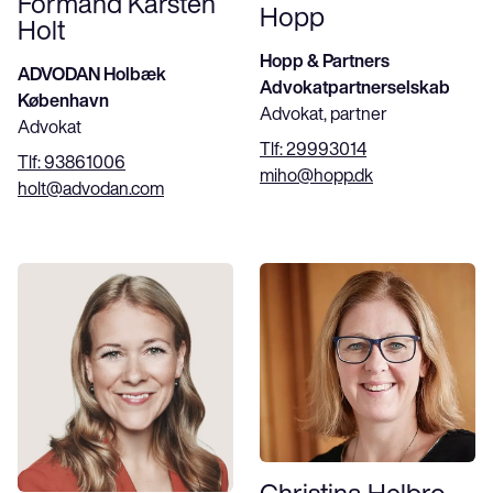
Formand Karsten
Hopp
Holt
Hopp & Partners
ADVODAN Holbæk
Advokatpartnerselskab
København
Advokat, partner
Advokat
Tlf:
29993014
Tlf:
93861006
miho@hopp.dk
holt@advodan.com