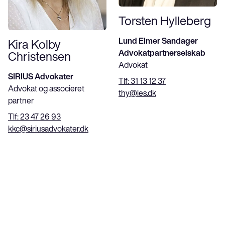
Torsten Hylleberg
Lund Elmer Sandager
Kira Kolby
Advokatpartnerselskab
Christensen
Advokat
SIRIUS Advokater
Tlf:
31 13 12 37
Advokat og associeret
thy@les.dk
partner
Tlf:
23 47 26 93
kkc@siriusadvokater.dk
Høringssvar