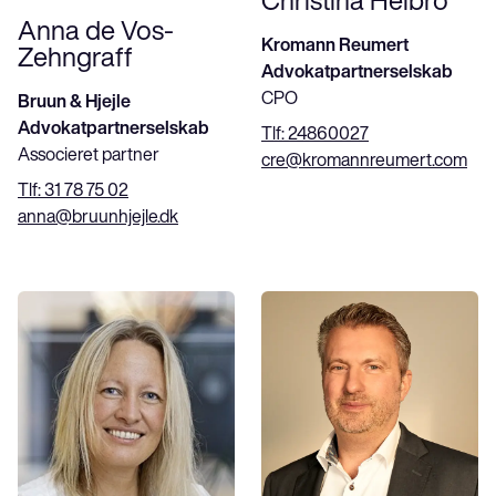
Christina Helbro
Anna de Vos-
Kromann Reumert
Zehngraff
Advokatpartnerselskab
CPO
Bruun & Hjejle
Advokatpartnerselskab
Tlf:
24860027
Associeret partner
cre@kromannreumert.com
Tlf:
31 78 75 02
anna@bruunhjejle.dk