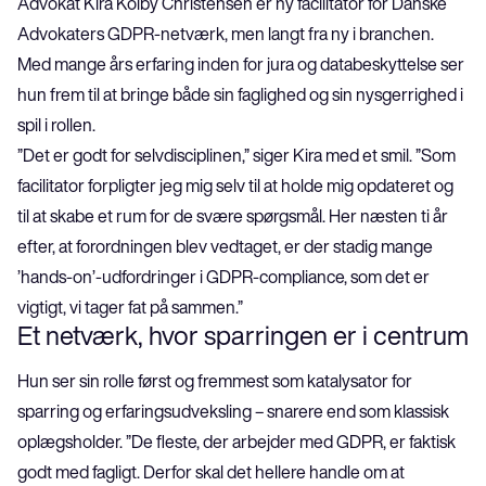
Advokat Kira Kolby Christensen er ny facilitator for Danske 
Advokaters GDPR-netværk, men langt fra ny i branchen. 
Med mange års erfaring inden for jura og databeskyttelse ser 
hun frem til at bringe både sin faglighed og sin nysgerrighed i 
spil i rollen.
”Det er godt for selvdisciplinen,” siger Kira med et smil. ”Som 
facilitator forpligter jeg mig selv til at holde mig opdateret og 
til at skabe et rum for de svære spørgsmål. Her næsten ti år 
efter, at forordningen blev vedtaget, er der stadig mange 
’hands-on’-udfordringer i GDPR-compliance, som det er 
vigtigt, vi tager fat på sammen.”
Et netværk, hvor sparringen er i centrum
Hun ser sin rolle først og fremmest som katalysator for 
sparring og erfaringsudveksling – snarere end som klassisk 
oplægsholder. ”De fleste, der arbejder med GDPR, er faktisk 
godt med fagligt. Derfor skal det hellere handle om at 