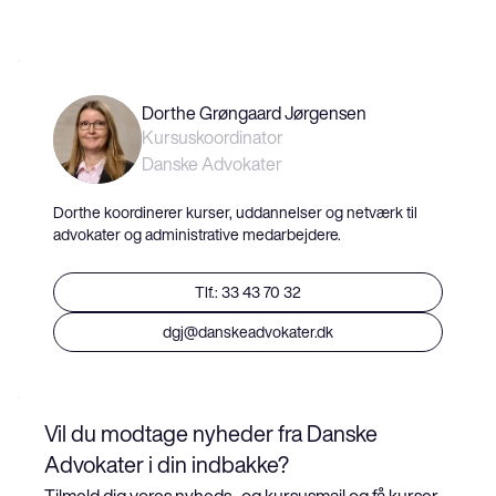
Dorthe Grøngaard Jørgensen
Kursuskoordinator
Danske Advokater
Dorthe koordinerer kurser, uddannelser og netværk til
advokater og administrative medarbejdere.
Tlf.: 33 43 70 32
dgj@danskeadvokater.dk
Vil du modtage nyheder fra Danske 
Advokater i din indbakke?
Tilmeld dig vores nyheds- og kursusmail og få kurser, 