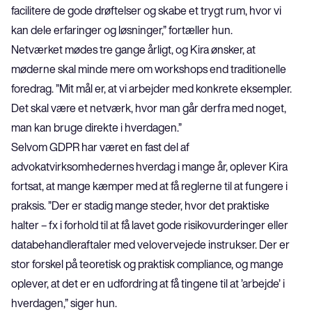
facilitere de gode drøftelser og skabe et trygt rum, hvor vi 
kan dele erfaringer og løsninger,” fortæller hun.
Netværket mødes tre gange årligt, og Kira ønsker, at 
møderne skal minde mere om workshops end traditionelle 
foredrag. ”Mit mål er, at vi arbejder med konkrete eksempler. 
Det skal være et netværk, hvor man går derfra med noget, 
man kan bruge direkte i hverdagen.”
Selvom GDPR har været en fast del af 
advokatvirksomhedernes hverdag i mange år, oplever Kira 
fortsat, at mange kæmper med at få reglerne til at fungere i 
praksis. ”Der er stadig mange steder, hvor det praktiske 
halter – fx i forhold til at få lavet gode risikovurderinger eller 
databehandleraftaler med velovervejede instrukser. Der er 
stor forskel på teoretisk og praktisk compliance, og mange 
oplever, at det er en udfordring at få tingene til at ’arbejde’ i 
hverdagen,” siger hun.