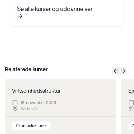
Se alle kurser og uddannelser
Relaterede kurser
Virksomhedsstruktur
Ej
18. november 2026
Aarhus N
7
kursuslektioner
7