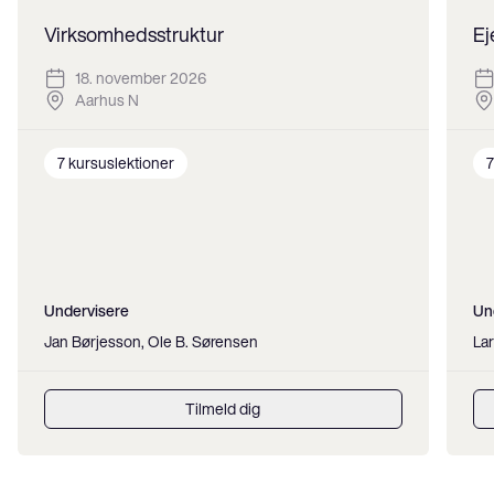
Virksomhedsstruktur
Ej
18. november 2026
Aarhus N
7
kursuslektioner
7
Undervisere
Un
Jan Børjesson, Ole B. Sørensen
Lar
Tilmeld dig