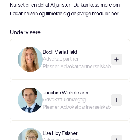
Kurset er en del af 
AI juristen
. Du kan læse mere om 
uddannelsen og tilmelde dig de øvrige moduler 
her
.
Undervisere
Bodil Maria Hald
Advokat, partner
Plesner Advokatpartnerselskab
Joachim Winkelmann
Advokatfuldmægtig
Plesner Advokatpartnerselskab
Lise Høy Falsner