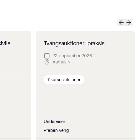
ivile
Tvangsauktioner i praksis
22. september 2026
Aarhus N
7
kursuslektioner
Underviser
Preben Veng