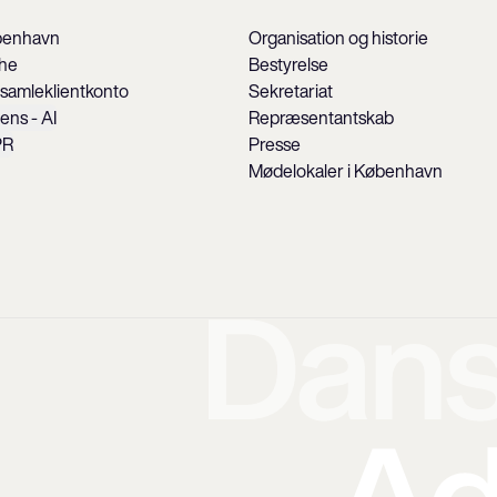
øbenhavn
Organisation og historie
che
Bestyrelse
 samleklientkonto
Sekretariat
gens - AI
Repræsentantskab
PR
Presse
Mødelokaler i København