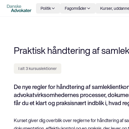
Politik
Fagområder
Kurser, uddanne
Praktisk håndtering af samlek
I alt 3 kursuslektioner
De nye regler for håndtering af samleklientkont
advokatvirksomhedernes processer, dokument
får du et klart og praksisnært indblik i, hvad 
Kurset giver dig overblik over reglerne for håndtering af sa
dokumentation, effektiv kontrol og en praksis, der lever op t