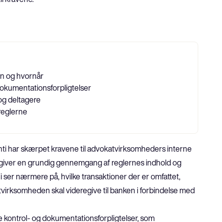
ken og hvornår
dokumentationsforpligtelser
og deltagere
reglerne
onti har skærpet kravene til advokatvirksomheders interne 
 giver en grundig gennemgang af reglernes indhold og 
i ser nærmere på, hvilke transaktioner der er omfattet, 
tvirksomheden skal videregive til banken i forbindelse med 
 de kontrol- og dokumentationsforpligtelser, som 