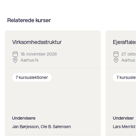
Relaterede kurser
Virksomhedsstruktur
Ejeraftale
18. november 2026
27. okt
Aarhus N
Aarhus
7
kursuslektioner
7
kursusle
Undervisere
Underviser
Jan Børjesson, Ole B. Sørensen
Lars Merril