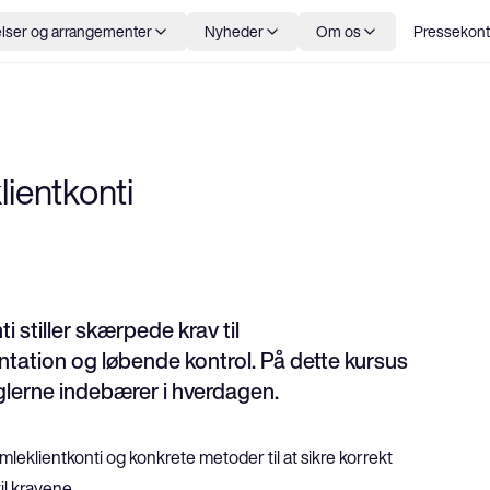
lser og arrangementer
Nyheder
Om os
Pressekont
lientkonti
i stiller skærpede krav til
ation og løbende kontrol. På dette kursus
reglerne indebærer i hverdagen.
mleklientkonti og konkrete metoder til at sikre korrekt 
il kravene.