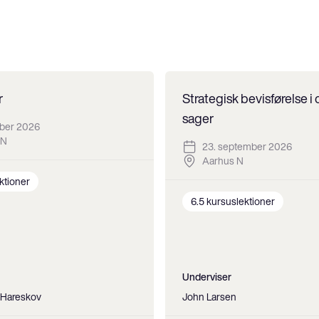
r
Strategisk bevisførelse i c
sager
ober 2026
 N
23. september 2026
Aarhus N
ktioner
6.5
kursuslektioner
Underviser
d Hareskov
John Larsen