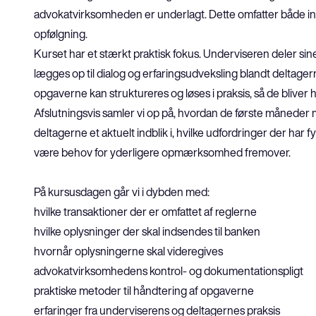
advokatvirksomheden er underlagt. Dette omfatter både inte
opfølgning.
Kurset har et stærkt praktisk fokus. Underviseren deler si
lægges op til dialog og erfaringsudveksling blandt deltage
opgaverne kan struktureres og løses i praksis, så de bliv
Afslutningsvis samler vi op på, hvordan de første måneder m
deltagerne et aktuelt indblik i, hvilke udfordringer der har f
være behov for yderligere opmærksomhed fremover.
På kursusdagen går vi i dybden med:
hvilke transaktioner der er omfattet af reglerne
hvilke oplysninger der skal indsendes til banken
hvornår oplysningerne skal videregives
advokatvirksomhedens kontrol- og dokumentationspligt
praktiske metoder til håndtering af opgaverne
erfaringer fra underviserens og deltagernes praksis