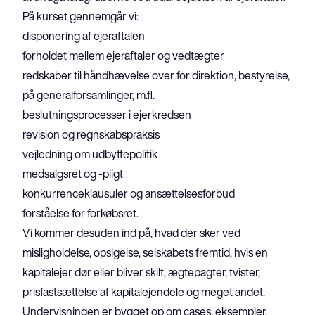
På kurset gennemgår vi:
disponering af ejeraftalen
forholdet mellem ejeraftaler og vedtægter
redskaber til håndhævelse over for direktion, bestyrelse, 
på generalforsamlinger, m.fl.
beslutningsprocesser i ejerkredsen
revision og regnskabspraksis
vejledning om udbyttepolitik
medsalgsret og -pligt
konkurrenceklausuler og ansættelsesforbud
forståelse for forkøbsret.
Vi kommer desuden ind på, hvad der sker ved 
misligholdelse, opsigelse, selskabets fremtid, hvis en 
kapitalejer dør eller bliver skilt, ægtepagter, tvister, 
prisfastsættelse af kapitalejendele og meget andet.
Undervisningen er bygget op om cases, eksempler, 