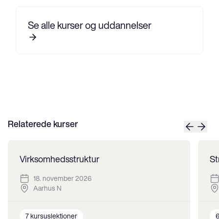
Se alle kurser og uddannelser
Relaterede kurser
Virksomhedsstruktur
St
18. november 2026
Aarhus N
7
kursuslektioner
6