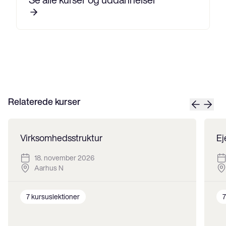
Relaterede kurser
Virksomhedsstruktur
Ej
18. november 2026
Aarhus N
7
kursuslektioner
7